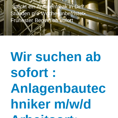
Steckt ein Anlagenfreak in Dir?
Stunden pro Woche
•
unbefristet
•
Frühester Beginn ab sofort
Wir
suchen ab
sofort :
Anlagenbautec
hniker m/w/d