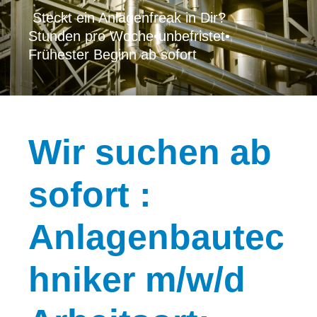
Steckt ein Anlagenfreak in Dir?
Stunden pro Woche
•
unbefristet
•
Frühester Beginn ab sofort
Wir
suchen ab
sofort :
Anlagenbautec
hniker m/w/d