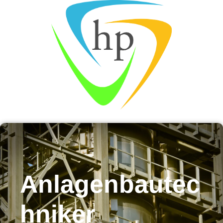
Anlagenbautec
hniker