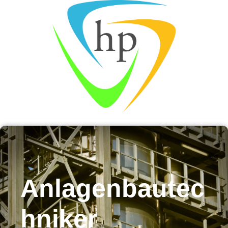
Anlagenbautec
hniker