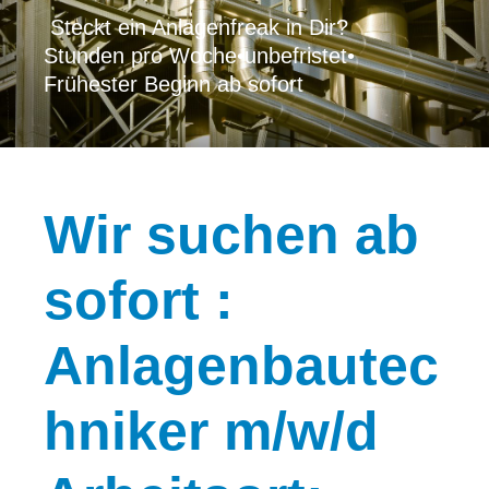
Steckt ein Anlagenfreak in Dir?
Stunden pro Woche
•
unbefristet
•
Frühester Beginn ab sofort
Wir
suchen ab
sofort :
Anlagenbautec
hniker m/w/d