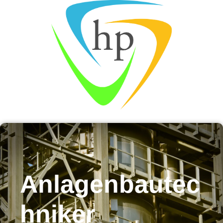
Anlagenbautec
hniker