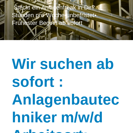
Steckt ein Anlagenfreak in Dir?
Stunden pro Woche
•
unbefristet
•
Frühester Beginn ab sofort
Wir
suchen ab
sofort :
Anlagenbautec
hniker m/w/d