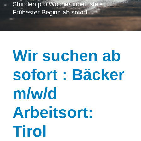
Stunden pro Woche
•
unbefristet
•
Frühester Beginn ab sofort
Wir
suchen ab
sofort : Bäcker
m/w/d
Arbeitsort:
Tirol