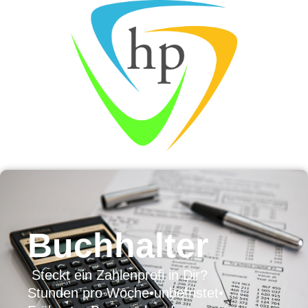
Buchhalter
Steckt ein Zahlenprofi in Dir?
Stunden pro Woche
•
unbefristet
•