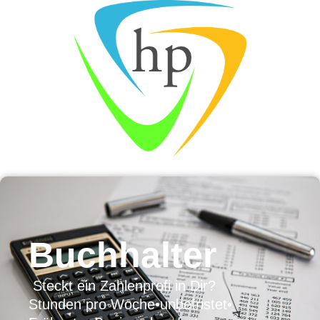
Buchhalter
Steckt ein Zahlenprofi in Dir?
Stunden pro Woche
•
unbefristet
•