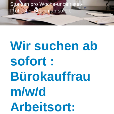
Stunden pro Woche
•
unbefristet
•
Frühester Beginn ab sofort
Wir
suchen ab
sofort :
Bürokauffrau
m/w/d
Arbeitsort: