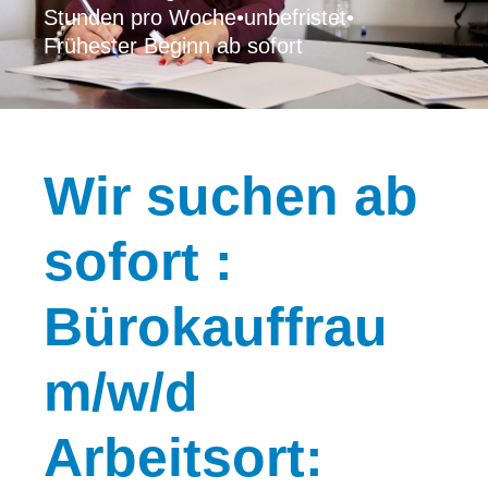
Stunden pro Woche
•
unbefristet
•
Frühester Beginn ab sofort
Wir
suchen ab
sofort :
Bürokauffrau
m/w/d
Arbeitsort: