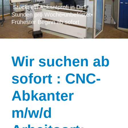
Steckt ein Abkantprofi in Dir?
Stunden pro Woche
•
unbefristet
•
Frühester Beginn ab sofort
Wir
suchen ab
sofort : CNC-
Abkanter
m/w/d