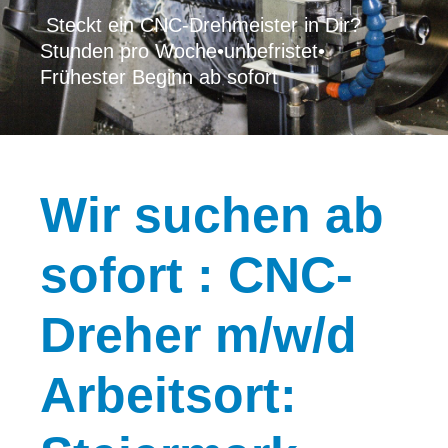
Steckt ein CNC-Drehmeister in Dir?
Stunden pro Woche
•
unbefristet
•
Frühester Beginn ab sofort
Wir
suchen ab
sofort : CNC-
Dreher m/w/d
Arbeitsort: