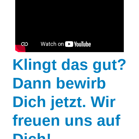
Klingt
das gut?
Dann bewirb
Dich jetzt. Wir
freuen uns auf
Dich!