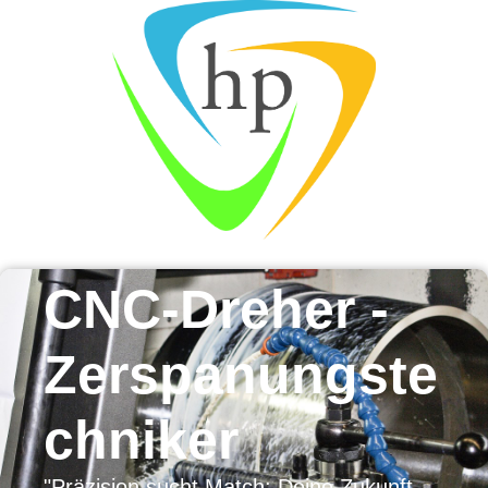
CNC-Dreher -
Zerspanungste
chniker
"Präzision sucht Match: Deine Zukunft