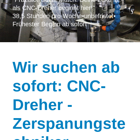
als CNC-Dreher beginnt hier!"
38,5 Stunden pro Woche
•
unbefristet
•
Frühester Beginn ab sofort
Wir
suchen ab
sofort: CNC-
Dreher -
Zerspanungste