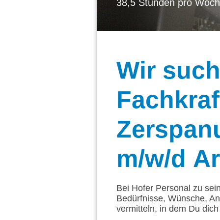
38,5 Stunden pro Woc
Wir
such
Fachkraf
Zerspan
m/w/d Ar
Bei Hofer Personal zu sei
Bedürfnisse, Wünsche, An
vermitteln, in dem Du dich 