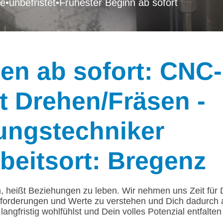
he
•
unbefristet
•
Frühester Beginn ab sofort
en ab sofort: CNC-
t Drehen/Fräsen -
ungstechniker
beitsort: Bregenz
n, heißt Beziehungen zu leben. Wir nehmen uns Zeit für
forderungen und Werte zu verstehen und Dich dadurch
langfristig wohlfühlst und Dein volles Potenzial entfalten