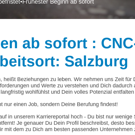
efristet
•
Frühester Beginn ab sofort
n ab sofort : CNC
beitsort: Salzburg
n, heißt Beziehungen zu leben. Wir nehmen uns Zeit für
forderungen und Werte zu verstehen und Dich dadurch
langfristig wohlfühlst und Dein volles Potenzial entfalten
t nur einen Job, sondern Deine Berufung findest!
auf in unserem Karriereportal hoch - Du bist nur weni
ntfernt! Je genauer Du Dein Profil beschreibst, desto be
ir mit dem zu Dich am besten passenden Unternehmen 