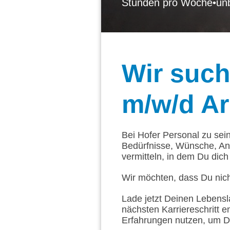
Stunden pro Woche
•
unb
Wir
suche
m/w/d Ar
Bei Hofer Personal zu sei
Bedürfnisse, Wünsche, An
vermitteln, in dem Du dich 
Wir möchten, dass Du nich
Lade jetzt Deinen Lebensl
nächsten Karriereschritt e
Erfahrungen nutzen, um D