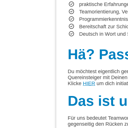
praktische Erfahrun
Teamorientierung, Ve
Programmierkenntnis
Bereitschaft zur Schi
Deutsch in Wort und S
Hä?
Pass
Du möchtest eigentlich ge
Quereinsteiger mit Deinen
Klicke
HIER
um dich initia
Das
ist 
Für uns bedeutet Teamwork
gegenseitig den Rücken z