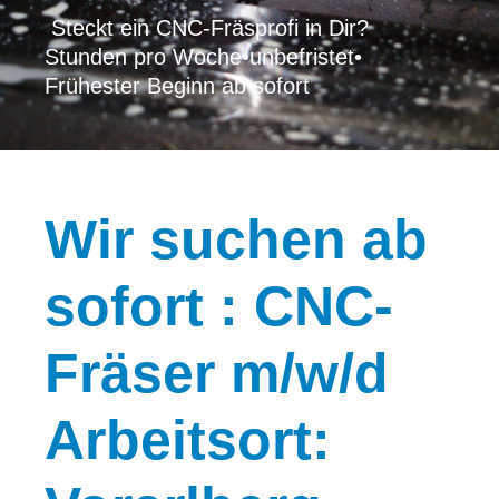
Steckt ein CNC-Fräsprofi in Dir?
Stunden pro Woche
•
unbefristet
•
Frühester Beginn ab sofort
Wir
suchen ab
sofort : CNC-
Fräser m/w/d
Arbeitsort: