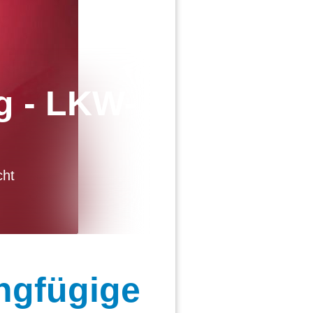
g - LKW-
cht
ngfügige