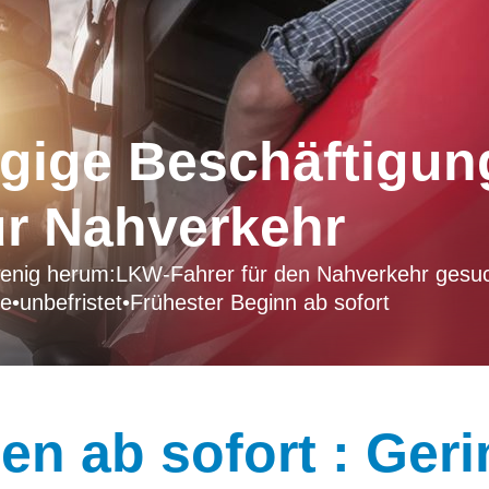
gige Beschäftigun
ür Nahverkehr
enig herum:LKW-Fahrer für den Nahverkehr gesu
he
•
unbefristet
•
Frühester Beginn ab sofort
n ab sofort : Geri