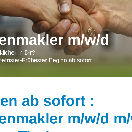
ienmakler m/w/d
licher in Dir?
efristet
•
Frühester Beginn ab sofort
n ab sofort :
enmakler m/w/d m/