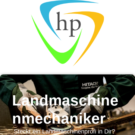
Landmaschine
nmechaniker
Steckt ein Landmaschinenprofi in Dir?