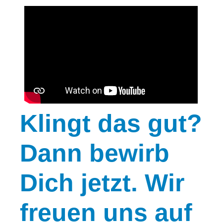
Klingt
das gut?
Dann bewirb
Dich jetzt. Wir
freuen uns auf