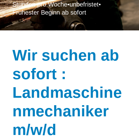
Stunden pro Woche
•
unbefristet
•
Frühester Beginn ab sofort
Wir
suchen ab
sofort :
Landmaschine
nmechaniker
m/w/d