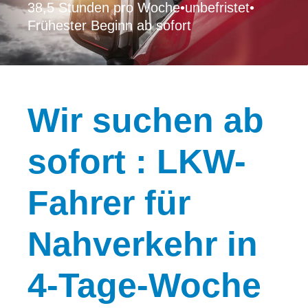
38,5 Stunden pro Woche
•
unbefristet
•
Frühester Beginn ab sofort
Wir
suchen ab
sofort : LKW-
Fahrer für
Nahverkehr in
4-Tage-Woche