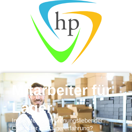
Mitarbeiter für
Lager
In Dir steckt ein ordnungsliebender
Charakter mit Lagererfahrung?