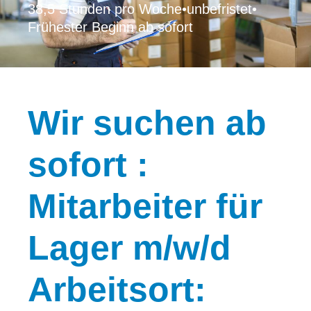
38,5 Stunden pro Woche
•
unbefristet
•
Frühester Beginn ab sofort
Wir
suchen ab
sofort :
Mitarbeiter für
Lager m/w/d
Arbeitsort: