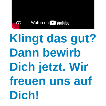
Klingt
das gut?
Dann bewirb
Dich jetzt. Wir
freuen uns auf
Dich!