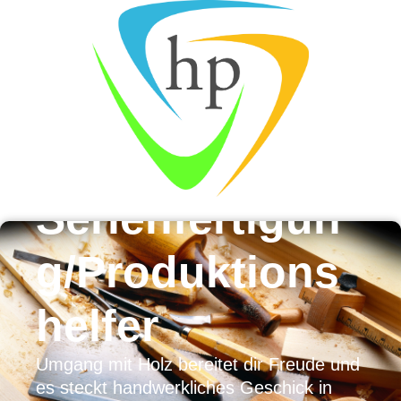
Mitarbeiter für
Serienfertigun
g/Produktions
helfer
Umgang mit Holz bereitet dir Freude und
es steckt handwerkliches Geschick in