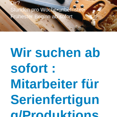
Dir?
Stunden pro Woche
•
unbefristet
•
Frühester Beginn ab sofort
Wir
suchen ab
sofort :
Mitarbeiter für
Serienfertigun
g/Produktions