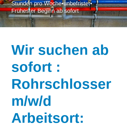
Stunden pro Woche
•
unbefristet
•
Frühester Beginn ab sofort
Wir
suchen ab
sofort :
Rohrschlosser
m/w/d
Arbeitsort: