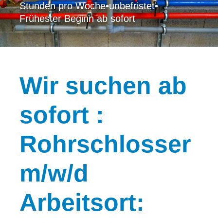
Stunden pro Woche
•
unbefristet
•
Frühester Beginn ab sofort
Wir
suchen ab
sofort :
Rohrschlosser
m/w/d
Arbeitsort: