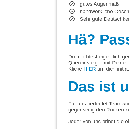
gutes Augenmaß
handwerkliche Geschi
Sehr gute Deutschke
Hä?
Pass
Du möchtest eigentlich ge
Quereinsteiger mit Deinen
Klicke
HIER
um dich initia
Das
ist 
Für uns bedeutet Teamwork
gegenseitig den Rücken z
Jeder von uns bringt die e