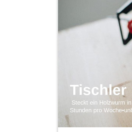
Tischler
Steckt ein Holzwurm in
Stunden pro Woche
•
unb