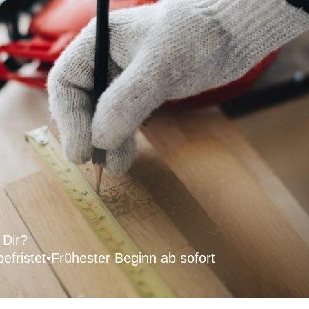
 Dir?
efristet
•
Frühester Beginn ab sofort