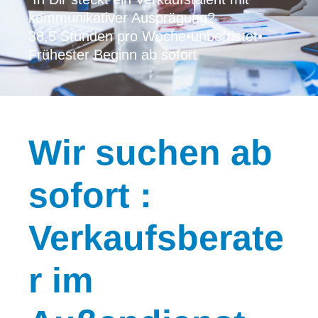
kommunikativer Ausprägung?
38,5 Stunden pro Woche
•
unbefristet
•
Frühester Beginn ab sofort
Wir
suchen ab
sofort :
Verkaufsberate
r im