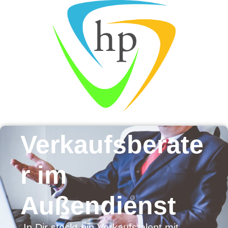
Verkaufsberate
r im
Außendienst
In Dir steckt ein Verkaufstalent mit